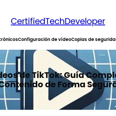
CertifiedTechDeveloper
trónicos
Configuración de vídeo
Copias de segurida
deos de TikTok: Guía Compl
Contenido de Forma Segur