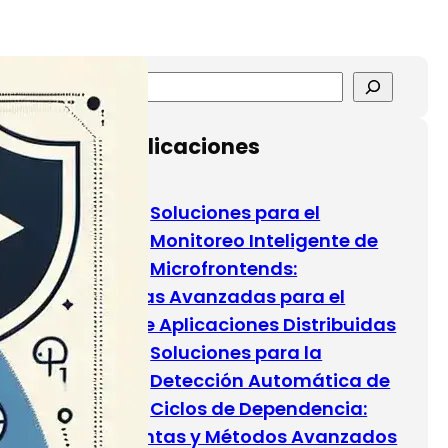
S
e
a
Últimas publicaciones
r
c
Soluciones para el
h
Monitoreo Inteligente de
Microfrontends:
Estrategias Avanzadas para el
Control de Aplicaciones Distribuidas
Soluciones para la
Detección Automática de
Ciclos de Dependencia:
Herramientas y Métodos Avanzados