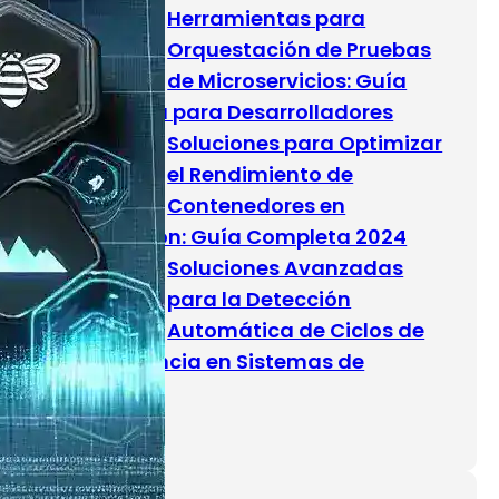
Herramientas para
Orquestación de Pruebas
de Microservicios: Guía
Completa para Desarrolladores
Soluciones para Optimizar
el Rendimiento de
Contenedores en
Producción: Guía Completa 2024
Soluciones Avanzadas
para la Detección
Automática de Ciclos de
Dependencia en Sistemas de
Software