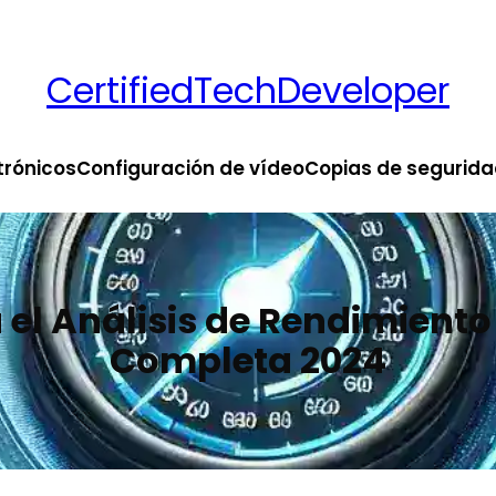
CertifiedTechDeveloper
trónicos
Configuración de vídeo
Copias de segurida
el Análisis de Rendimiento
Completa 2024